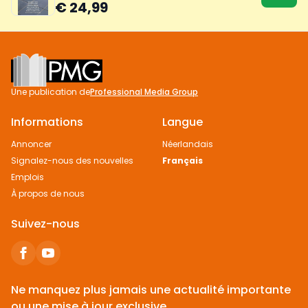
€ 24,99
Footer
Une publication de
Professional Media Group
Informations
Langue
Annoncer
Néerlandais
Signalez-nous des nouvelles
Français
Emplois
À propos de nous
Suivez-nous
Ne manquez plus jamais une actualité importante
ou une mise à jour exclusive.